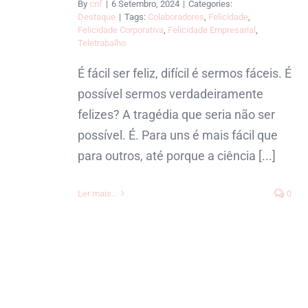
By
cnf
|
6 Setembro, 2024
|
Categories:
Destaque
|
Tags:
Colaboradores
,
Felicidade
,
Felicidade Corporativa
,
Felicidade Empresarial
,
Teletrabalho
É fácil ser feliz, difícil é sermos fáceis. É
possível sermos verdadeiramente
felizes? A tragédia que seria não ser
possível. É. Para uns é mais fácil que
para outros, até porque a ciência [...]
Ler mais...
0