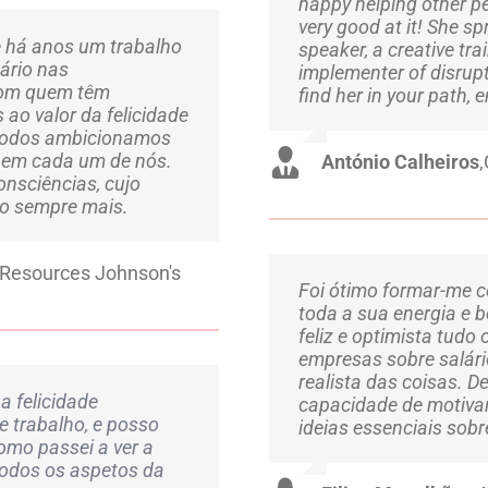
happy helping other p
very good at it! She s
e há anos um trabalho
speaker, a creative tr
ário nas
implementer of disrupti
com quem têm
find her in your path, 
 ao valor da felicidade
 todos ambicionamos
a em cada um de nós.
António Calheiros
,
onsciências, cujo
do sempre mais.
Resources Johnson's
Foi ótimo formar-me c
toda a sua energia e b
feliz e optimista tudo
empresas sobre salári
realista das coisas. 
a felicidade
capacidade de motivar
e trabalho, e posso
ideias essenciais sobr
omo passei a ver a
todos os aspetos da