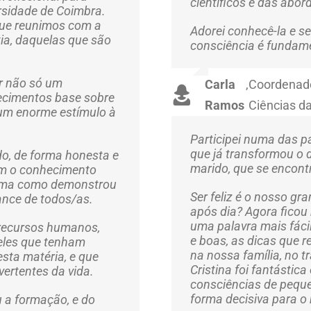
científicos e das abor
rsidade de Coimbra.
que reunimos com a
Adorei conhecê-la e se
tia, daquelas que são
consciência é fundam
r não só um
Carla
,
Coordenado
hecimentos base sobre
Ramos
Ciências d
um enorme estímulo à
Participei numa das p
que já transformou o d
ido, de forma honesta e
marido, que se encontr
com o conhecimento
forma como demonstrou
Ser feliz é o nosso gr
cance de todos/as.
após dia? Agora ficou 
uma palavra mais fácil
 recursos humanos,
e boas, as dicas que r
eles que tenham
na nossa família, no 
sta matéria, e que
Cristina foi fantástic
vertentes da vida.
consciências de pequ
forma decisiva para o 
 a formação, e do