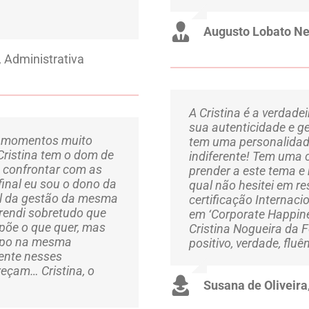
Augusto Lobato N
, Administrativa
A Cristina é a verdade
sua autenticidade e g
vi momentos muito
tem uma personalidade
Cristina tem o dom de
indiferente! Tem uma 
s confrontar com as
prender a este tema e
final eu sou o dono da
qual não hesitei em r
vel da gestão da mesma
certificação Internac
rendi sobretudo que
em ‘Corporate Happine
põe o que quer, mas
Cristina Nogueira da F
empo na mesma
positivo, verdade, fluê
ente nesses
eçam… Cristina, o
Susana de Oliveira