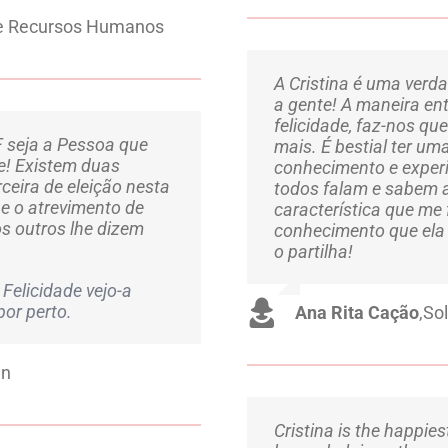
de Recursos Humanos
A Cristina é uma verd
a gente! A maneira en
felicidade, faz-nos qu
F seja a Pessoa que
mais. É bestial ter u
e! Existem duas
conhecimento e experi
ceira de eleição nesta
todos falam e sabem ac
e o atrevimento de
característica que me 
s outros lhe dizem
conhecimento que ela
o partilha!
 Felicidade vejo-a
por perto.
Ana Rita Cação
,
So
gn
Cristina is the happies