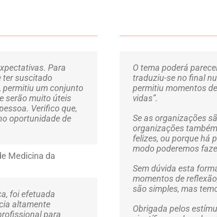
xpectativas. Para
O tema poderá parecer 
 ter suscitado
traduziu-se no final n
, permitiu um conjunto
permitiu momentos de 
e serão muito úteis
vidas”.
essoa. Verifico que,
Se as organizações sã
nho oportunidade de
organizações também
felizes, ou porque há 
modo poderemos fazer
e Medicina da
Sem dúvida esta formaç
momentos de reflexão,
são simples, mas temo
a, foi efetuada
ncia altamente
Obrigada pelos estímu
rofissional para