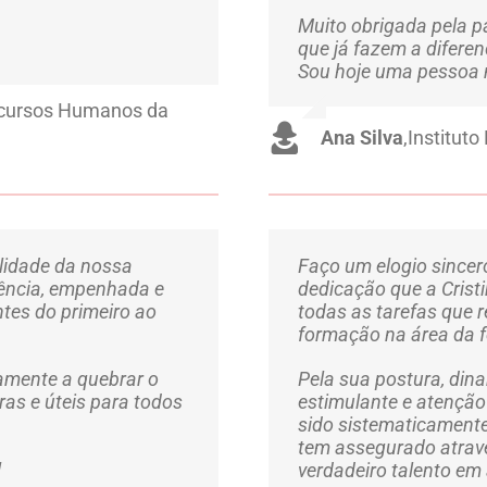
Muito obrigada pela p
que já fazem a diferen
Sou hoje uma pessoa ma
Recursos Humanos da
Ana Silva
,
Institut
lidade da nossa
Faço um elogio sincer
iência, empenhada e
dedicação que a Cris
ntes do primeiro ao
todas as tarefas que r
formação na área da f
ramente a quebrar o
Pela sua postura, din
aras e úteis para todos
estimulante e atenção
sido sistematicament
tem assegurado atrav
!
verdadeiro talento e